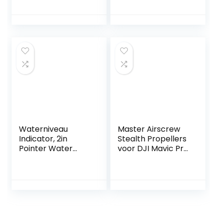
Bravo vervangt
Honda Motoren
Mercruiser
75-130HP,15 Tand
805320A03
Spline, RH (13 7/8 x
805129A3
15)
805130A2 18-7633
Waterniveau
Master Airscrew
Indicator, 2in
Stealth Propellers
Pointer Water
voor DJI Mavic Pro
Vloeistofpeilmeter
& Platinum – Rood,
Hoge
4 stuks
Nauwkeurigheid
Universeel voor
Marine Boot Truck
RV(White Dial
Silver Frame)