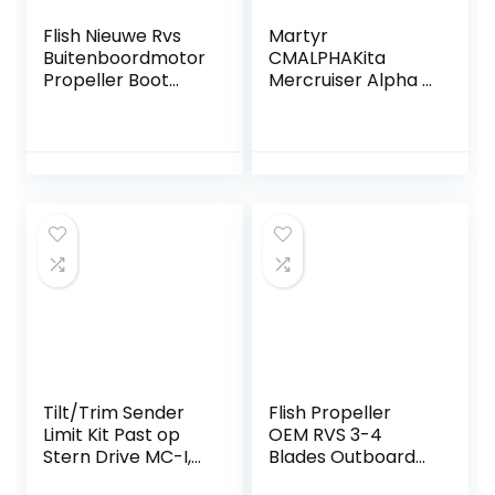
Flish Nieuwe Rvs
Martyr
Buitenboordmotor
CMALPHAKita
Propeller Boot
Mercruiser Alpha I
Props voor
Generation II
Yamaha
aluminiumanode-
Buitenboordmotor
set
25-60HP 13 Tand
Spline, RH 3,4
Blades
Tilt/Trim Sender
Flish Propeller
Limit Kit Past op
OEM RVS 3-4
Stern Drive MC-I,
Blades Outboard
R, MR, Alpha One,
Propeller Fit