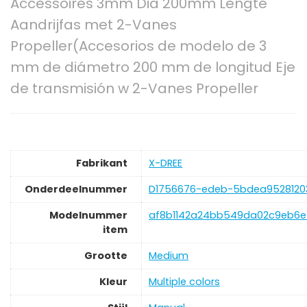
Accessoires 3mm Dia 200mm Lengte
Aandrijfas met 2-Vanes
Propeller(Accesorios de modelo de 3
mm de diámetro 200 mm de longitud Eje
de transmisión w 2-Vanes Propeller
Fabrikant
‎X-DREE
Onderdeelnummer
‎D1756676-edeb-5bdea9528120
Modelnummer
‎af8b1142a24bb549da02c9eb6e
item
Grootte
‎Medium
Kleur
‎Multiple colors