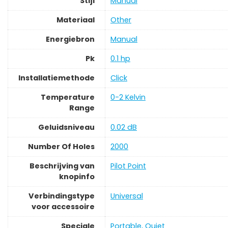
Stijl
‎Manual
Materiaal
‎Other
Energiebron
‎Manual
Pk
‎0.1 hp
Installatiemethode
‎Click
Temperature
‎0-2 Kelvin
Range
Geluidsniveau
‎0.02 dB
Number Of Holes
‎2000
Beschrijving van
‎Pilot Point
knopinfo
Verbindingstype
‎Universal
voor accessoire
Speciale
‎Portable, Quiet