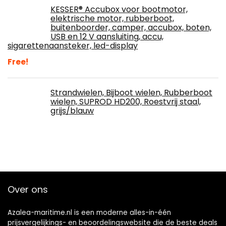
KESSER® Accubox voor bootmotor,
elektrische motor, rubberboot,
buitenboorder, camper, accubox, boten,
USB en 12 V aansluiting, accu,
sigarettenaansteker, led-display
Free!
Strandwielen, Bijboot wielen, Rubberboot
wielen, SUPROD HD200, Roestvrij staal,
grijs/blauw
Over ons
Azalea-maritime.nl is een moderne alles-in-één
prijsvergelijkings- en beoordelingswebsite die de beste deals