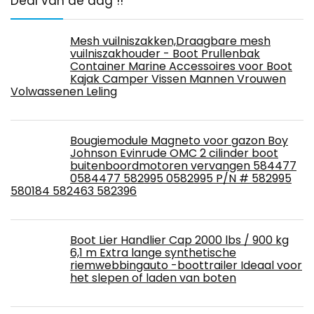
Deal van de dag !!
Mesh vuilniszakken,Draagbare mesh
vuilniszakhouder - Boot Prullenbak
Container Marine Accessoires voor Boot
Kajak Camper Vissen Mannen Vrouwen
Volwassenen Leling
Bougiemodule Magneto voor gazon Boy
Johnson Evinrude OMC 2 cilinder boot
buitenboordmotoren vervangen 584477
0584477 582995 0582995 P/N # 582995
580184 582463 582396
Boot Lier Handlier Cap 2000 lbs / 900 kg
6,1 m Extra lange synthetische
riemwebbingauto -boottrailer Ideaal voor
het slepen of laden van boten