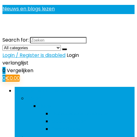
Nieuws en blogs lezen
Search for:
Login / Register is disabled
Login
verlanglijst
0
Vergelijken
0
€
0.00
Bladeren door rubrieken
Boten
Boten
Opblaasbare producten
Opblaasboten
Pedaalboten