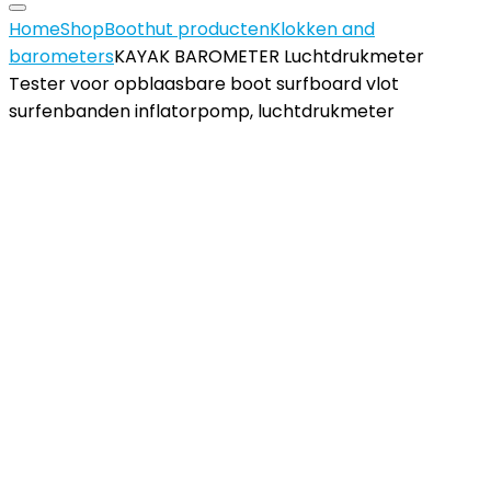
Home
Shop
Boothut producten
Klokken and
barometers
KAYAK BAROMETER Luchtdrukmeter
Tester voor opblaasbare boot surfboard vlot
surfenbanden inflatorpomp, luchtdrukmeter