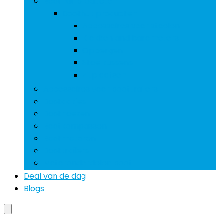
Boothut producten
Boothut producten
Accessoires voor stoelen
Klokken and barometers
Opbergen
Stoelkussens
Zitplaatsen
Accessoires voor boottrailers
Bootdakjes
Boothoezen
Bootkompassen
Bootmotoren
Boottrailers
Motoronderdelen boot
Deal van de dag
Blogs