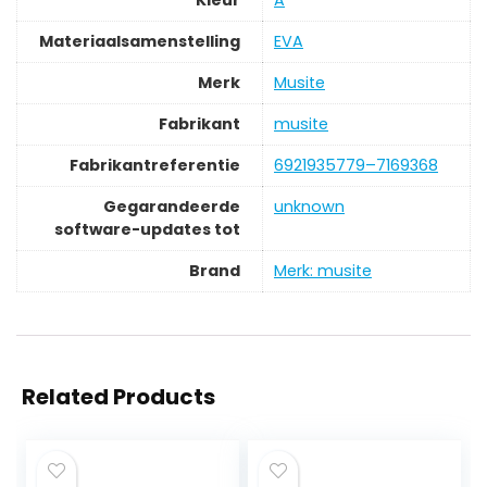
Kleur
‎A
Materiaalsamenstelling
‎EVA
Merk
‎Musite
Fabrikant
‎musite
Fabrikantreferentie
‎6921935779–7169368
Gegarandeerde
‎unknown
software-updates tot
Brand
Merk: musite
Related Products