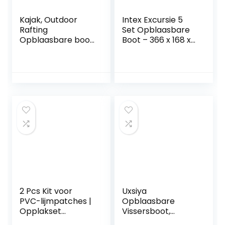
Kajak, Outdoor
Intex Excursie 5
Rafting
Set Opblaasbare
Opblaasbare boot,
Boot – 366 x 168 x
om te vissen Zeilen
43 cm – 4 Stuks –
Multicolor
2 Pcs Kit voor
Uxsiya
PVC-lijmpatches |
Opblaasbare
Opplakset
Vissersboot,
luchtmatras | 8-
Gemakkelijke het