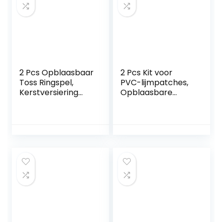
2 Pcs Opblaasbaar
2 Pcs Kit voor
Toss Ringspel,
PVC-lijmpatches,
Kerstversiering
Opblaasbare
Opblaasbaar Toss
reparatieset
Ringspel voor
waterdicht, 8-
feesten, Familie
delige PVC-
interactief
patchkit voor
feestspel voor
springkussens,
kinderen Kinderen
reparatie van
Indoor Outdoor
opblaasbare
Yard A/r
kajaks, zwembad,
stand-up
paddleboards
Rolempon