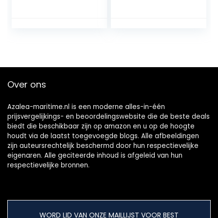
delige speciale
Vouwen van pvc
reparatie-
250kg Lading die
emmerset voor
Duurzame
paddleboard,
Opblaasbare Kano
luchtbedden,
voor Vervoer
trampoline
dragen
Generic
Over ons
Azalea-maritime.nl is een moderne alles-in-één
prijsvergelijkings- en beoordelingswebsite die de beste deals
biedt die beschikbaar zijn op amazon en u op de hoogte
houdt via de laatst toegevoegde blogs. Alle afbeeldingen
zijn auteursrechtelijk beschermd door hun respectievelijke
eigenaren. Alle geciteerde inhoud is afgeleid van hun
respectievelijke bronnen.
WORD LID VAN ONZE MAILLIJST VOOR BEST